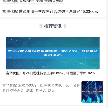
富华优配 荣成海带“圈粉”全国采购商
富华优配 世茂集团一季度累计合约销售总额约45.23亿元
推荐资讯
富华优配 6月24日恩捷转债上涨0.85%，转股溢价率31.82%
富华优配 缩水7500万！巴萨10号离队，又一名将
奔赴沙特淘金_法蒂_罗马诺_欧元