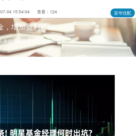
7-04 15:54:04
查看：124
富华优配
金，增加盈利可能
资者提供杠杆资金的金融服务！