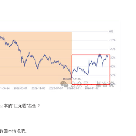
本的“巨无霸”基金？
数回本情况吧。