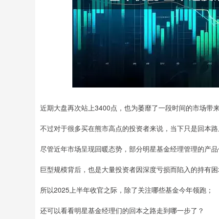
近期大盘再次站上3400点，也为萎靡了一段时间的市场带
不过对于很多买在熊市高点的投资者来说，当下只是回本路
尽管近年市场呈现回暖态势，部分明星基金经理管理的产品
巨型规模背后，也是大量投资者因深度亏损而陷入的持有困
所以2025上半年收官之际，除了关注哪些基金今年领跑；
还可以看看明星基金经理们的回本之路走到哪一步了？