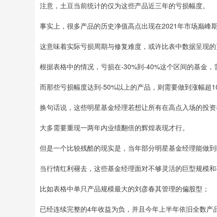
注意，土豆当前统计的仅为这些产品近三年的亏损幅度。
事实上，很多产品的历史净值高点出现在2021年市场巅峰
这意味着实际亏损周期与修复难度，或许比表中数据呈现的
根据表格中的情况，亏损在-30%到-40%这个区间的基金，
而那些亏损幅度达到-50%以上的产品，则需要做到涨幅超100
换句话说，这些明星基金经理若想让所有在高点入场的投资
大多需要重现一两年内业绩翻倍的辉煌表现才行。
但是一个比较残酷的现实是，当年部分明星基金经理能做到巨
当行情红利褪去，这些基金经理面对不够灵活的巨型规模和
比如表格中单只产品规模最大的刘彦春其管理的偏股型；
已经连续完整的4年收益为负，并且今年上半年依旧全数产