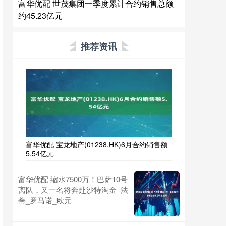
富华优配 世茂集团一季度累计合约销售总额
约45.23亿元
推荐资讯
富华优配 宝龙地产(01238.HK)6月合约销售额
5.54亿元
富华优配 缩水7500万！巴萨10号
离队，又一名将奔赴沙特淘金_法
蒂_罗马诺_欧元