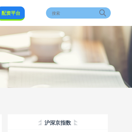
配资平台
沪深京指数