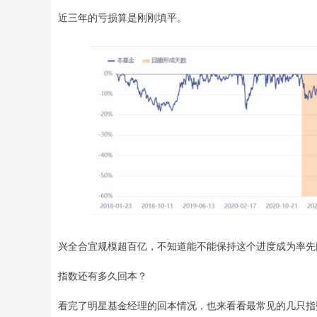
近三年的亏损算是刚刚填平。
兴全合宜规模超百亿，不知道能不能保持这个进度成为率先回
指数还有多久回本？
看完了明星基金经理的回本情况，也来看看最常见的几只指