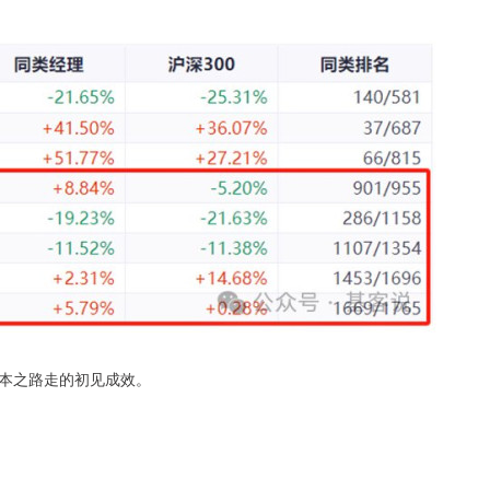
本之路走的初见成效。