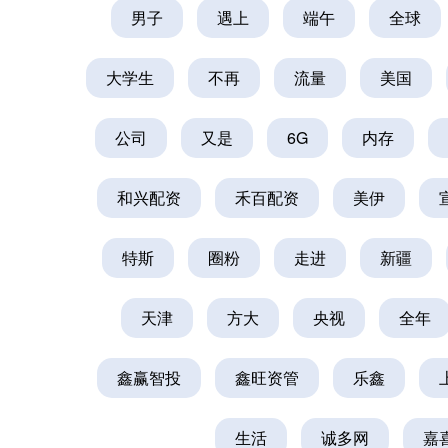
男子
遇上
端午
全球
大学生
不再
流量
美国
公司
又是
6G
内存
和兴配资
禾百配资
美伊
特斯
圈粉
走进
新疆
天津
方大
央视
全年
鑫赢智投
鑫旺资管
乐鑫
生活
诚多网
嘉