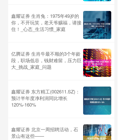
鑫耀证券 生肖兔：1975年49岁的
你，不开玩笑，老天爷赐福，请接
住！_心态_生活习惯_家庭
亿腾证券 生肖牛最不顺的3个年龄
段，职场低谷，钱财难留，压力巨
大_挑战_家庭_问题
鑫耀证券 东方精工(002611.SZ)：
预计半年度净利润同比增长
120%-160%
鑫耀证券 北京一周招聘活动，石
景山有这些——