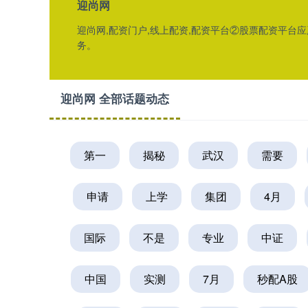
迎尚网
迎尚网,配资门户,线上配资,配资平台②股票配资平
务。
迎尚网 全部话题动态
第一
揭秘
武汉
需要
申请
上学
集团
4月
国际
不是
专业
中证
中国
实测
7月
秒配A股