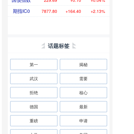
229.69
+0.10
+0.04%
期指IC0
7877.80
+164.40
+2.13%
话题标签
第一
揭秘
武汉
需要
拒绝
核心
德国
最新
重磅
申请