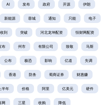
AI
发布
政府
开源
伊朗
新能源
蓉城
通知
只能
电子
收到
突破
河北龙坤配资
恒财网配资
宣布
州市
有限公司
致敬
马斯
公布
极恐
影响
亿道
失调
香港
防务
蜀商证券
财惠赚
上半年
价格
阿里
亿美元
硬件
喜网
三星
收购
降低