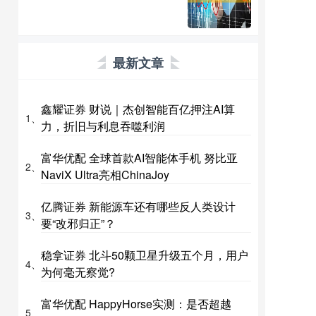
最新文章
鑫耀证券 财说｜杰创智能百亿押注AI算
1、
力，折旧与利息吞噬利润
富华优配 全球首款AI智能体手机 努比亚
2、
NaviX Ultra亮相ChinaJoy
亿腾证券 新能源车还有哪些反人类设计
3、
要“改邪归正”？
稳拿证券 北斗50颗卫星升级五个月，用户
4、
为何毫无察觉?
富华优配 HappyHorse实测：是否超越
5、