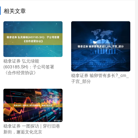
相关文章
稳拿证券 弘元绿能
(603185.SH)：子公司签署
《合作经营协议》
稳拿证券 输卵管有多长?_cm_
子宫_部分
稳拿证券 一图探访 | 穿行旧巷
新街，邂逅文化北京