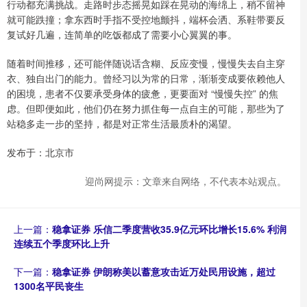
行动都充满挑战。走路时步态摇晃如踩在晃动的海绵上，稍不留神
就可能跌撞；拿东西时手指不受控地颤抖，端杯会洒、系鞋带要反
复试好几遍，连简单的吃饭都成了需要小心翼翼的事。
随着时间推移，还可能伴随说话含糊、反应变慢，慢慢失去自主穿
衣、独自出门的能力。曾经习以为常的日常，渐渐变成要依赖他人
的困境，患者不仅要承受身体的疲惫，更要面对 “慢慢失控” 的焦
虑。但即便如此，他们仍在努力抓住每一点自主的可能，那些为了
站稳多走一步的坚持，都是对正常生活最质朴的渴望。
发布于：北京市
迎尚网提示：文章来自网络，不代表本站观点。
上一篇：
稳拿证券 乐信二季度营收35.9亿元环比增长15.6% 利润
连续五个季度环比上升
下一篇：
稳拿证券 伊朗称美以蓄意攻击近万处民用设施，超过
1300名平民丧生